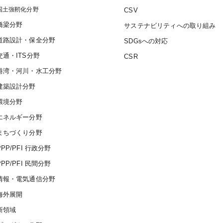
国土強靭化分野
CSV
橋梁分野
サステナビリティへの取り組み
道路設計・保全分野
SDGsへの対応
交通・ITS分野
CSR
港湾・河川・水工分野
建築設計分野
環境分野
エネルギー分野
まちづくり分野
PPP/PFI 行政分野
PPP/PFI 民間分野
情報・電気通信分野
海外展開
新領域