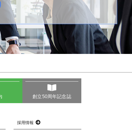
り
内
創立50周年記念誌
採用情報