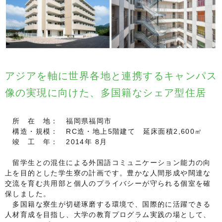
アジアを軸に世界各地と連携するキャンパス
像の実現に向けた、多国籍なシェア型住居
所 在 地： 福岡県福岡市
構造・規模： RC造・地上5階建て 延床面積2,600㎡
竣 工 年： 2014年 8月
留学生との混住による外国語コミュニケーション能力の向
上を目的とした学生寮の計画です。豊かな人間形成や闊達な
交流を育む共用部と個人のプライバシーが守られる個室を確
保しました。
多国籍な寮生が切磋琢磨する環境で、国際的に活躍できる
人材育成を目指し、大学の教育プログラム実践の場として、