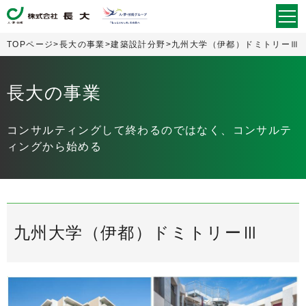
togg
navi
TOPページ
>
長大の事業
>
建築設計分野
>
九州大学（伊都）ドミトリーⅢ
長大の事業
コンサルティングして終わるのではなく、コンサルテ
ィングから始める
九州大学（伊都）ドミトリーⅢ